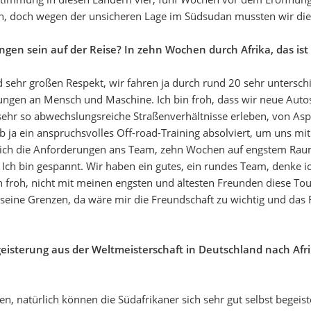
en, doch wegen der unsicheren Lage im Südsudan mussten wir die
en sein auf der Reise? In zehn Wochen durch Afrika, das ist 
ld sehr großen Respekt, wir fahren ja durch rund 20 sehr untersc
ngen an Mensch und Maschine. Ich bin froh, dass wir neue Autos
sehr so abwechslungsreiche Straßenverhältnisse erleben, von Asp
ja ein anspruchsvolles Off-road-Training absolviert, um uns mi
ich die Anforderungen ans Team, zehn Wochen auf engstem Raum
ch bin gespannt. Wir haben ein gutes, ein rundes Team, denke ic
h froh, nicht mit meinen engsten und ältesten Freunden diese Tou
ne Grenzen, da wäre mir die Freundschaft zu wichtig und das Ris
Begeisterung aus der Weltmeisterschaft in Deutschland nach Af
hen, natürlich können die Südafrikaner sich sehr gut selbst begei