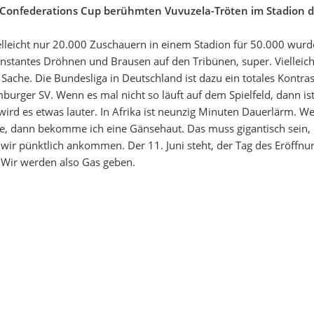
m Confederations Cup berühmten Vuvuzela-Tröten im Stadion d
vielleicht nur 20.000 Zuschauern in einem Stadion für 50.000 wur
konstantes Dröhnen und Brausen auf den Tribünen, super. Viellei
le Sache. Die Bundesliga in Deutschland ist dazu ein totales Kont
urger SV. Wenn es mal nicht so läuft auf dem Spielfeld, dann ist 
ird es etwas lauter. In Afrika ist neunzig Minuten Dauerlärm. Wen
, dann bekomme ich eine Gänsehaut. Das muss gigantisch sein, d
wir pünktlich ankommen. Der 11. Juni steht, der Tag des Eröffnung
 Wir werden also Gas geben.