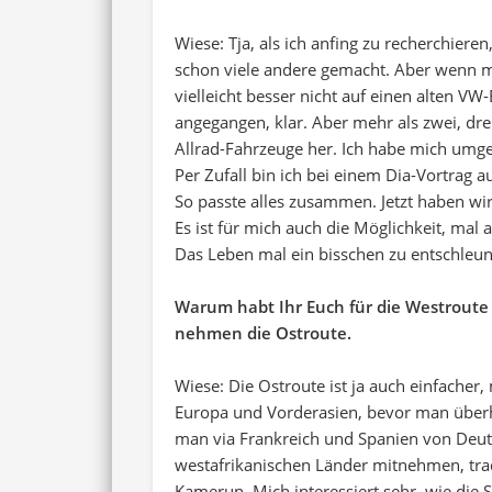
Wiese: Tja, als ich anfing zu recherchier
schon viele andere gemacht. Aber wenn ma
vielleicht besser nicht auf einen alten VW
angegangen, klar. Aber mehr als zwei, dre
Allrad-Fahrzeuge her. Ich habe mich umg
Per Zufall bin ich bei einem Dia-Vortrag a
So passte alles zusammen. Jetzt haben wir 
Es ist für mich auch die Möglichkeit, m
Das Leben mal ein bisschen zu entschleun
Warum habt Ihr Euch für die Westroute 
nehmen die Ostroute.
Wiese: Die Ostroute ist ja auch einfacher
Europa und Vorderasien, bevor man überhau
man via Frankreich und Spanien von Deuts
westafrikanischen Länder mitnehmen, tradi
Kamerun. Mich interessiert sehr, wie die 