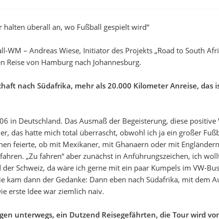
r halten überall an, wo Fußball gespielt wird“
l-WM – Andreas Wiese, Initiator des Projekts „Road to South Afri
n Reise von Hamburg nach Johannesburg.
haft nach Südafrika, mehr als 20.000 Kilometer Anreise, das 
06 in Deutschland. Das Ausmaß der Begeisterung, diese positive 
, das hatte mich total überrascht, obwohl ich ja ein großer Fußb
en feierte, ob mit Mexikaner, mit Ghanaern oder mit Engländern
fahren. „Zu fahren“ aber zunächst in Anführungszeichen, ich woll
d der Schweiz, da wäre ich gerne mit ein paar Kumpels im VW-Bus
ie kam dann der Gedanke: Dann eben nach Südafrika, mit dem A
e erste Idee war ziemlich naiv.
agen unterwegs, ein Dutzend Reisegefährten, die Tour wird v