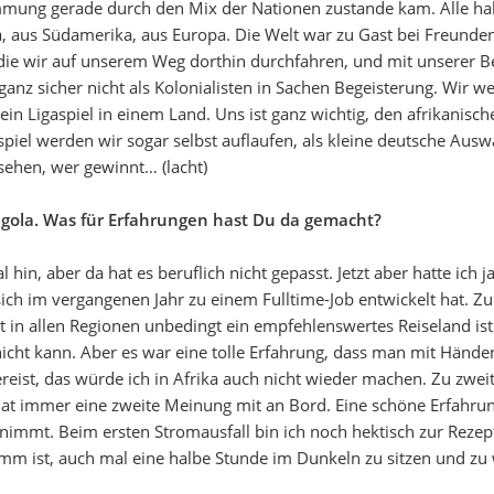
timmung gerade durch den Mix der Nationen zustande kam. Alle h
, aus Südamerika, aus Europa. Die Welt war zu Gast bei Freunden,
, die wir auf unserem Weg dorthin durchfahren, und mit unserer B
ganz sicher nicht als Kolonialisten in Sachen Begeisterung. Wir 
ein Ligaspiel in einem Land. Uns ist ganz wichtig, den afrikanisc
piel werden wir sogar selbst auflaufen, als kleine deutsche Ausw
sehen, wer gewinnt… (lacht)
ngola. Was für Erfahrungen hast Du da gemacht?
 hin, aber da hat es beruflich nicht gepasst. Jetzt aber hatte ich 
ch im vergangenen Jahr zu einem Fulltime-Job entwickelt hat. Zu
t in allen Regionen unbedingt ein empfehlenswertes Reiseland ist
 nicht kann. Aber es war eine tolle Erfahrung, dass man mit Hän
reist, das würde ich in Afrika auch nicht wieder machen. Zu zwe
 hat immer eine zweite Meinung mit an Bord. Eine schöne Erfahru
rnimmt. Beim ersten Stromausfall bin ich noch hektisch zur Rezep
imm ist, auch mal eine halbe Stunde im Dunkeln zu sitzen und zu