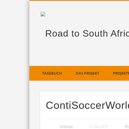
TAGEBUCH
DAS PROJEKT
PROJEKT
ContiSoccerWorld
Andreas
5. Mai 2010
Pr