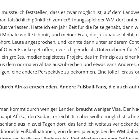
en, musste ich feststellen, dass es zwar möglich ist, auf dem Lan
n tatsächlich pünktlich zum Eröffnungsspiel der WM dort unten s
-Bus verlassen. Hätte ich ein Jahr Zeit für die Reise gehabt, dann 
i Monate wollte ich mir, und meiner Frau, die ja zuhause bleibt,
ehört, Leute angesprochen, und konnte dann unter anderem Cont
uf Oliver Franke getroffen, der sich gerade als Unternehmer für A
ein großes, medienbegleitetes Projekt, das im Prinzip aus einer l
al aus dem normalen Alltag auszubrechen und etwas ganz Anderes
igen, eine andere Perspektive zu bekommen. Eine tolle Herausfo
durch Afrika entschieden. Andere Fußball-Fans, die auch auf
, man kommt durch weniger Länder, braucht weniger Visa. Der Nach
pt Afrika, den Sudan, erreicht. Ich aber wollte möglichst schnell
chland aus in zwei Tagen dort, das fand ich weitaus verlockende
tionelle Fußballnationen, von denen ja einige bei der WM dabei 
Stimmung in diesen Ländern vier, fünf Wochen vor dem Eröffnungss