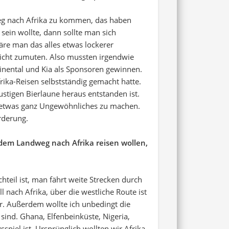
dweg nach Afrika zu kommen, das haben
ein wollte, dann sollte man sich
wäre man das alles etwas lockerer
 nicht zumuten. Also mussten irgendwie
inental und Kia als Sponsoren gewinnen.
frika-Reisen selbstständig gemacht hatte.
ustigen Bierlaune heraus entstanden ist.
, etwas ganz Ungewöhnliches zu machen.
rderung.
 dem Landweg nach Afrika reisen wollen,
teil ist, man fährt weite Strecken durch
 nach Afrika, über die westliche Route ist
r. Außerdem wollte ich unbedingt die
sind. Ghana, Elfenbeinküste, Nigeria,
piel ist. Ursprünglich wollten wir Afrika