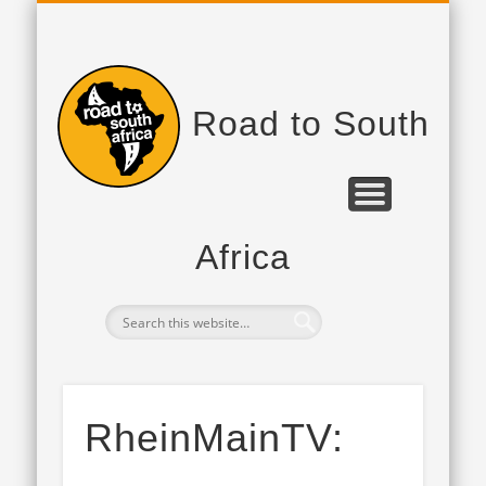
PROJEKTPARTNER
DAS PROJEKT
TAGEBUCH
Road to South
Africa
RheinMainTV: