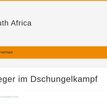
th Africa
PARTNER
eger im Dschungelkampf
resseberichte