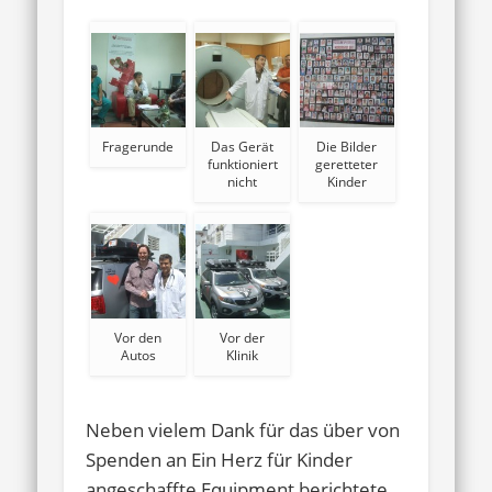
Fragerunde
Das Gerät
Die Bilder
funktioniert
geretteter
nicht
Kinder
Vor den
Vor der
Autos
Klinik
Neben vielem Dank für das über von
Spenden an Ein Herz für Kinder
angeschaffte Equipment berichtete