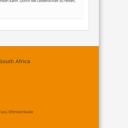
denken kann. Durch die Leidenschaft zu reisen,
South Africa
 Faso, Elfenbeinküste