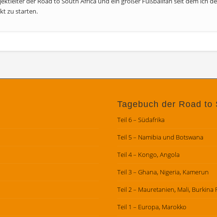
ojektleiter der Road to South Africa und ein großer Fußballfan seit dem ich 
kt zu starten.
Tagebuch der Road to 
Teil 6 – Südafrika
Teil 5 – Namibia und Botswana
Teil 4 – Kongo, Angola
Teil 3 – Ghana, Nigeria, Kamerun
Teil 2 – Mauretanien, Mali, Burkina
Teil 1 – Europa, Marokko