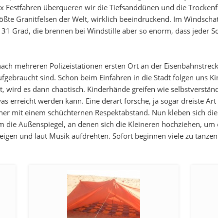
x Festfahren überqueren wir die Tiefsanddünen und die Trockenf
ßte Granitfelsen der Welt, wirklich beeindruckend. Im Windscha
” 31 Grad, die brennen bei Windstille aber so enorm, dass jeder S
ch mehreren Polizeistationen ersten Ort an der Eisenbahnstrecke.
ufgebraucht sind. Schon beim Einfahren in die Stadt folgen uns 
st, wird es dann chaotisch. Kinderhände greifen wie selbstverstä
was erreicht werden kann. Eine derart forsche, ja sogar dreiste Ar
 eher mit einem schüchternen Respektabstand. Nun kleben sich die 
ie Außenspiegel, an denen sich die Kleineren hochziehen, um eb
ssteigen und laut Musik aufdrehten. Sofort beginnen viele zu tanz