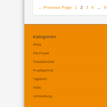
←
Previous Page
1
2
3
4
…
8
Kategorien
Afrika
Das Projekt
Presseberichte
Projektpartner
Tagebuch
Video
Vorbereitung