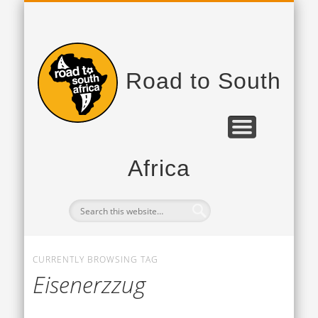
PROJEKTPARTNER
DAS PROJEKT
TAGEBUCH
Road to South
Africa
CURRENTLY BROWSING TAG
Eisenerzzug