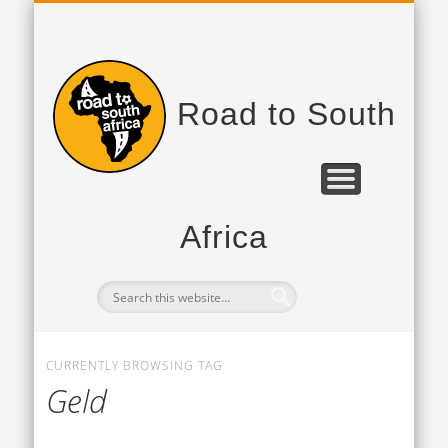
PROJEKTPARTNER
DAS PROJEKT
TAGEBUCH
Road to South
Africa
CURRENTLY BROWSING TAG
Geld