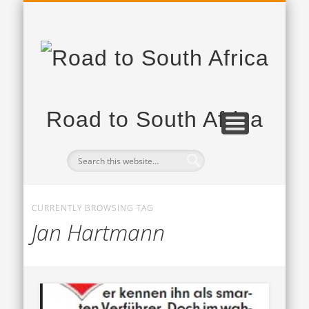
PROJEKTPARTNER
DAS PROJEKT
TAGEBUCH
Road to South Africa
CURRENTLY BROWSING TAG
Jan Hartmann