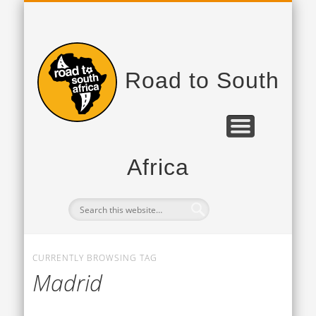
PROJEKTPARTNER
DAS PROJEKT
TAGEBUCH
Road to South
Africa
CURRENTLY BROWSING TAG
Madrid