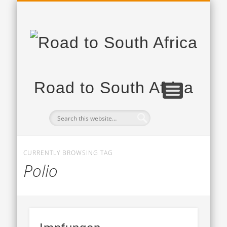
PROJEKTPARTNER
DAS PROJEKT
TAGEBUCH
Road to South Africa
CURRENTLY BROWSING TAG
Polio