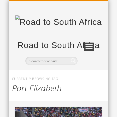
PROJEKTPARTNER
DAS PROJEKT
TAGEBUCH
Road to South Africa
CURRENTLY BROWSING TAG
Port Elizabeth