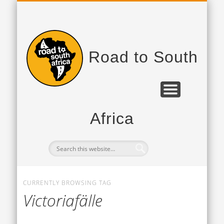
PROJEKTPARTNER
DAS PROJEKT
TAGEBUCH
Road to South
Africa
CURRENTLY BROWSING TAG
Victoriafälle