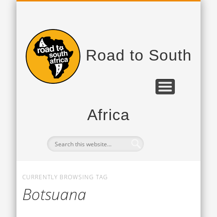
PROJEKTPARTNER
DAS PROJEKT
TAGEBUCH
Road to South
Africa
CURRENTLY BROWSING TAG
Botsuana