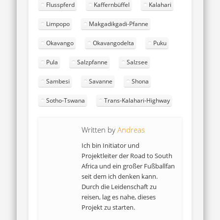
Flusspferd
Kaffernbüffel
Kalahari
Limpopo
Makgadikgadi-Pfanne
Okavango
Okavangodelta
Puku
Pula
Salzpfanne
Salzsee
Sambesi
Savanne
Shona
Sotho-Tswana
Trans-Kalahari-Highway
Written by
Andreas
Ich bin Initiator und
Projektleiter der Road to South
Africa und ein großer Fußballfan
seit dem ich denken kann.
Durch die Leidenschaft zu
reisen, lag es nahe, dieses
Projekt zu starten.