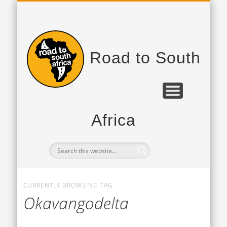
PROJEKTPARTNER
DAS PROJEKT
TAGEBUCH
Road to South
Africa
CURRENTLY BROWSING TAG
Okavangodelta